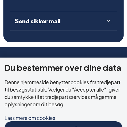
Send sikker mail
HERNING KOMMUNE
Du bestemmer over dine data
Sundhed og Ældre
Bethaniagade 3B
Denne hjemmeside benytter cookies fra tredjepart
7400 Herning
til besøgsstatistik. Vælger du "Accepter alle", giver
du samtykke til at tredjepartsservices må gemme
CVR: 29 18 99 19
oplysninger om dit besøg.
Læs mere om cookies
LINKS