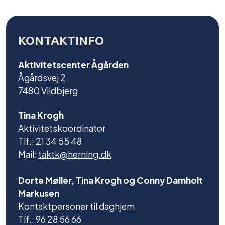
KONTAKTINFO
Aktivitetscenter Ågården
Ågårdsvej 2
7480 Vildbjerg
Tina Krogh
Aktivitetskoordinator
Tlf.: 21 34 55 48
Mail:
taktk@herning.dk
Dorte Møller, Tina Krogh og Conny Damholt
Markusen
Kontaktpersoner til daghjem
Tlf.: 96 28 56 66