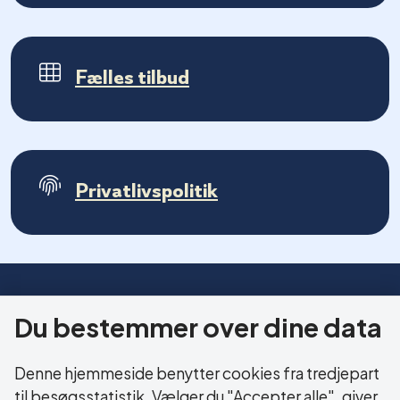
Fælles tilbud
Privatlivspolitik
HERNING KOMMUNE
Du bestemmer over dine data
Sundhed og Ældre
Bethaniagade 3B
Denne hjemmeside benytter cookies fra tredjepart
7400 Herning
til besøgsstatistik. Vælger du "Accepter alle", giver