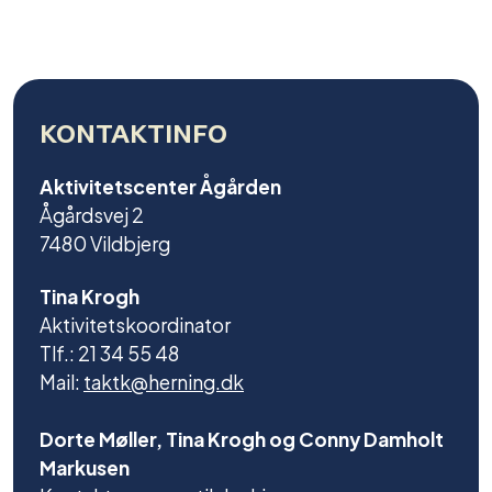
KONTAKTINFO
Aktivitetscenter Ågården
Ågårdsvej 2
7480 Vildbjerg
Tina Krogh
Aktivitetskoordinator
Tlf.: 21 34 55 48
Mail:
taktk@herning.dk
Dorte Møller, Tina Krogh og Conny Damholt
Markusen