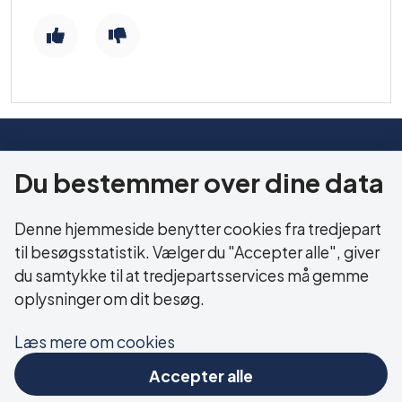
HERNING KOMMUNE
Du bestemmer over dine data
Sundhed og Ældre
Bethaniagade 3B
Denne hjemmeside benytter cookies fra tredjepart
7400 Herning
til besøgsstatistik. Vælger du "Accepter alle", giver
du samtykke til at tredjepartsservices må gemme
CVR: 29 18 99 19
oplysninger om dit besøg.
Læs mere om cookies
LINKS
Accepter alle
Tilgængelighedserklæring