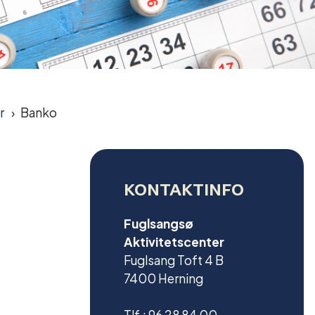
r
Banko
KONTAKTINFO
Fuglsangsø
Aktivitetscenter
Fuglsang Toft 4 B
7400 Herning
Tlf.: 96 28 84 00