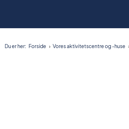
Du er her:
Forside
Vores aktivitetscentre og -huse