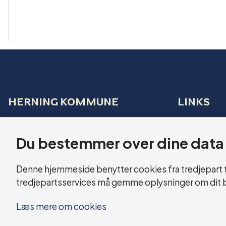
HERNING KOMMUNE
LINKS
Sundhed og Ældre
Tilgænge
Bethaniagade 3B
Du bestemmer over dine data
Cookies
7400 Herning
Denne hjemmeside benytter cookies fra tredjepart til
CVR: 29 18 99 19
tredjepartsservices må gemme oplysninger om dit 
Læs mere om cookies