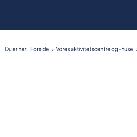
Du er her:
Forside
Vores aktivitetscentre og -huse