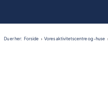
Du er her:
Forside
Vores aktivitetscentre og -huse