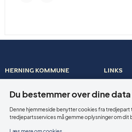
HERNING KOMMUNE
LINKS
Sundhed og Ældre
Tilgænge
Bethaniagade 3B
Du bestemmer over dine data
Cookies
7400 Herning
Denne hjemmeside benytter cookies fra tredjepart til
CVR: 29 18 99 19
tredjepartsservices må gemme oplysninger om dit 
Læs mere om cookies