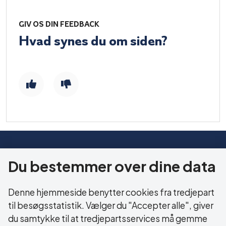
GIV OS DIN FEEDBACK
Hvad synes du om siden?
HERNING KOMMUNE
Du bestemmer over dine data
Sundhed og Ældre
Bethaniagade 3B
Denne hjemmeside benytter cookies fra tredjepart
7400 Herning
til besøgsstatistik. Vælger du "Accepter alle", giver
du samtykke til at tredjepartsservices må gemme