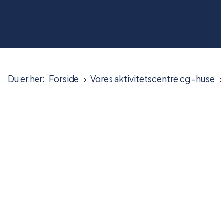
Du er her:
Forside
Vores aktivitetscentre og -huse