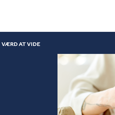
VÆRD AT VIDE