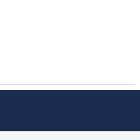
lighedserklæring