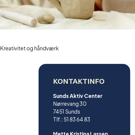
Kreativitet og håndværk
KONTAKTINFO
Sunds Aktiv Center
Nørrevang 30
7451 Sunds
Tlf.: 51 83 64 83
Mette Kristina Lassen