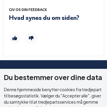
GIV OS DIN FEEDBACK
Hvad synes du om siden?
HERNING KOMMUNE
Du bestemmer over dine data
Sundhed og Ældre
Bethaniagade 3B
Denne hjemmeside benytter cookies fra tredjepart
7400 Herning
til besøgsstatistik. Vælger du "Accepter alle", giver
du samtykke til at tredjepartsservices må gemme
CVR: 29 18 99 19