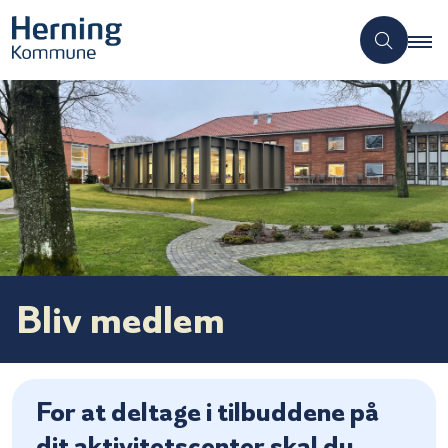
Bliv medlem
For at deltage i tilbuddene på
dit aktivitetscenter skal du