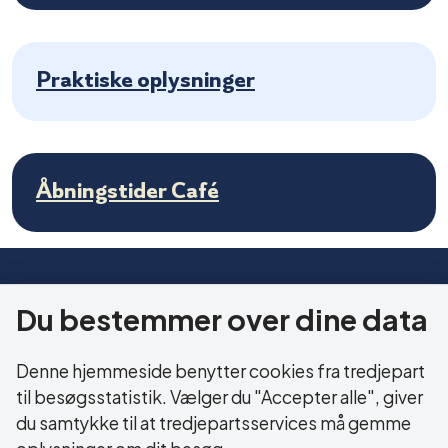
Praktiske oplysninger
Åbningstider Café
HERNING KOMMUNE
Du bestemmer over dine data
Sundhed og Ældre
Bethaniagade 3B
Denne hjemmeside benytter cookies fra tredjepart
7400 Herning
til besøgsstatistik. Vælger du "Accepter alle", giver
du samtykke til at tredjepartsservices må gemme
CVR: 29 18 99 19
oplysninger om dit besøg.