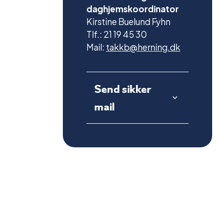
daghjemskoordinator
Kirstine Buelund Fyhn
Tlf.: 21 19 45 30
Mail:
takkb@herning.dk
Send sikker
mail