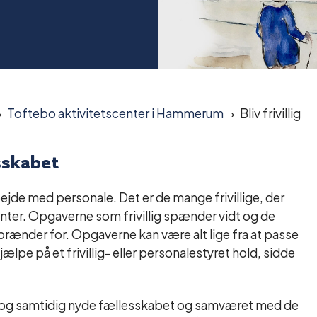
Toftebo aktivitetscenter i Hammerum
Bliv frivillig
esskabet
rbejde med personale. Det er de mange frivillige, der
nter. Opgaverne som frivillig spænder vidt og de
ge brænder for. Opgaverne kan være alt lige fra at passe
jælpe på et frivillig- eller personalestyret hold, sidde
llig og samtidig nyde fællesskabet og samværet med de