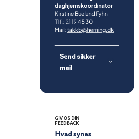
daghjemskoordinator
Kirstine Buelund Fyhn
Tlf.: 21 19 45 30
Mail:
takkb@herning.dk
Send sikker
mail
GIV OS DIN
FEEDBACK
Hvad synes