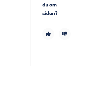
du om
siden?