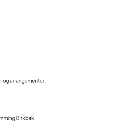
er og arrangementer:
lemming Birkbak