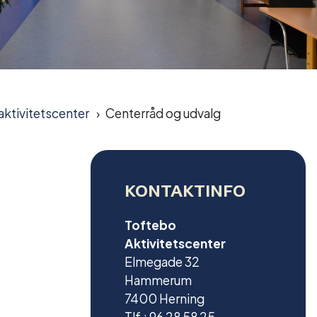
ktivitetscenter
Centerråd og udvalg
KONTAKTINFO
Toftebo
Aktivitetscenter
Elmegade 32
Hammerum
7400 Herning
Tlf.: 96 28 58 25