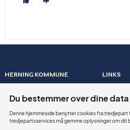
HERNING KOMMUNE
LINKS
Sundhed og Ældre
Tilgænge
Bethaniagade 3B
Du bestemmer over dine data
Cookies
7400 Herning
Denne hjemmeside benytter cookies fra tredjepart til
CVR: 29 18 99 19
tredjepartsservices må gemme oplysninger om dit 